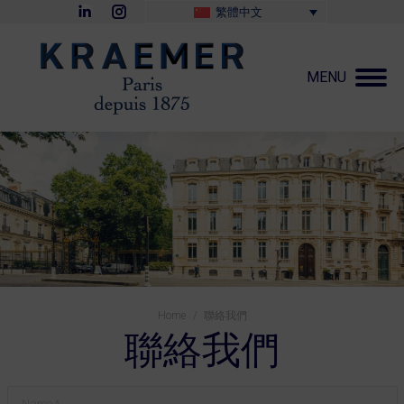
Linkedin
Instagram
繁體中文
page
page
opens
opens
in
in
new
new
MENU
window
window
You are here:
Home
聯絡我們
聯絡我們
Name *