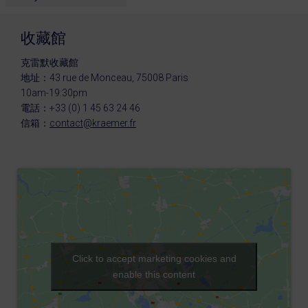
收藏館
克雷默收藏館
地址：43 rue de Monceau, 75008 Paris
10am-19:30pm
電話：+33 (0) 1 45 63 24 46
信箱：
contact@kraemer.fr
Click to accept marketing cookies and
enable this content