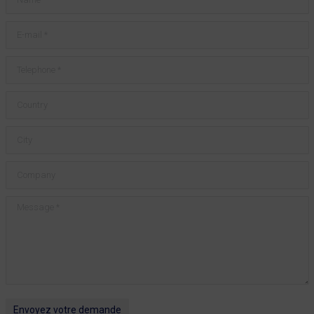
E-mail *
Telephone *
Country
City
Company
Message *
Envoyez votre demande