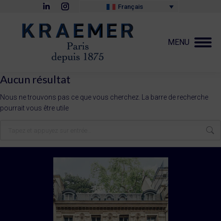
La
La
Français
page
page
LinkedIn
Instagram
s'ouvre
s'ouvre
dans
dans
MENU
une
une
nouvelle
nouvelle
fenêtre
fenêtre
Aucun résultat
Nous ne trouvons pas ce que vous cherchez. La barre de recherche
pourrait vous être utile
Recherche
: