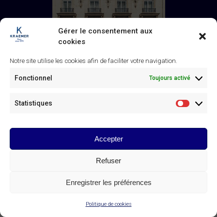
Gérer le consentement aux
cookies
Notre site utilise les cookies afin de faciliter votre navigation.
Fonctionnel
Toujours activé
Galerie Kraemer
Statistiques
Statistiq
43 rue de Monceau, 75008 Paris
+33 (0) 1 45 63 24 46
/
contact@kraemer.fr
Accepter
© Galerie Kraemer Paris 2025
Refuser
CONTACT DE LA GALERIE KRAEMER
Linkedin
Instagram
Enregistrer les préférences
page
page
opens
opens
in
in
Politique de cookies
new
new