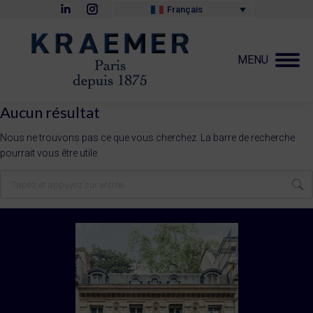
La
La
Français
page
page
LinkedIn
Instagram
s'ouvre
s'ouvre
dans
dans
MENU
une
une
nouvelle
nouvelle
fenêtre
fenêtre
Aucun résultat
Nous ne trouvons pas ce que vous cherchez. La barre de recherche
pourrait vous être utile
Recherche
: