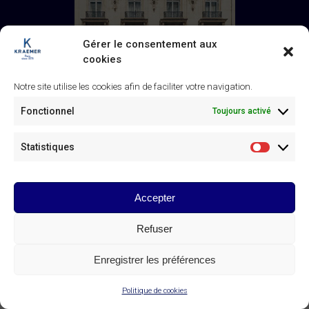
Gérer le consentement aux
cookies
Notre site utilise les cookies afin de faciliter votre navigation.
Fonctionnel
Toujours activé
Galerie Kraemer
Statistiques
Statistiq
43 rue de Monceau, 75008 Paris
+33 (0) 1 45 63 24 46
/
contact@kraemer.fr
Accepter
© Galerie Kraemer Paris 2025
Refuser
CONTACT DE LA GALERIE KRAEMER
Linkedin
Instagram
Enregistrer les préférences
page
page
opens
opens
in
in
Politique de cookies
new
new