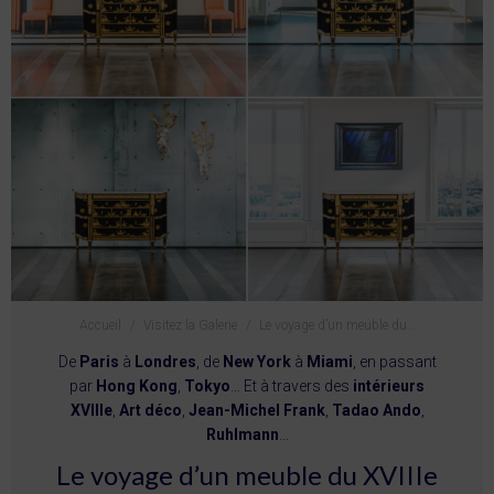
Vous êtes ici :
Accueil
Visitez la Galerie
Le voyage d’un meuble du…
De
Paris
à
Londres
, de
New York
à
Miami
, en passant
par
Hong Kong
,
Tokyo
… Et à travers des
intérieurs
XVIIIe
,
Art déco
,
Jean-Michel Frank
,
Tadao Ando
,
Ruhlmann
…
Le voyage d’un meuble du XVIIIe