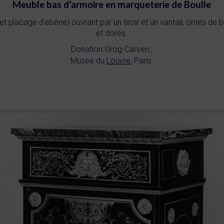
Meuble bas d’armoire en marqueterie de Boulle
n et placage d’ébène) ouvrant par un tiroir et un vantail, ornés de
et dorés.
Donation Grog-Carven.,
Musée du
Louvre
, Paris
.