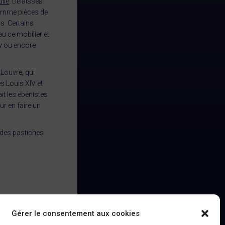
lle
. Délaissés
comme pièces de
s. Certains
 ce mobilier et
y ou encore
Louvre, qui
s Louis XIV et
it les ébénistes
r en faire un
 des pastiches
Gérer le consentement aux cookies