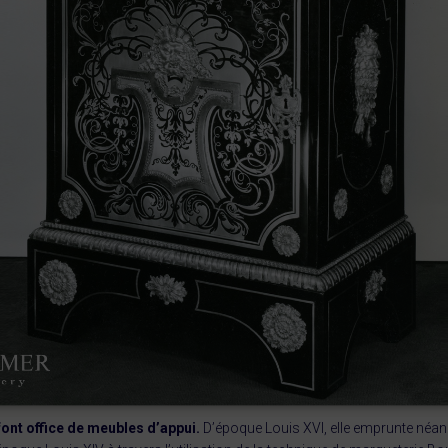
ont office de meubles d’appui.
D’époque Louis XVI, elle emprunte néa