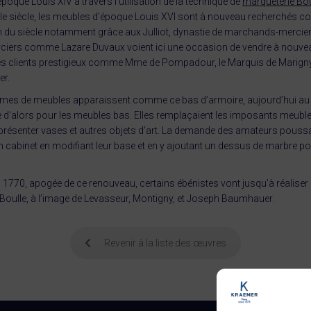
époque Louis XIV à travers l’utilisation de la technique de
marqueterie Bou
IIIe siècle, les meubles d’époque Louis XVI sont à nouveau recherchés 
fin du siècle notamment grâce aux Julliot, dynastie de marchands-mercier
ers comme Lazare Duvaux voient ici une occasion de vendre à nouveau
s clients prestigieux comme Mme de Pompadour, le Marquis de Marign
er.
rmes de meubles apparaissent comme ce bas d’armoire, aujourd’hui au 
e d’alors pour les meubles bas. Elles remplaçaient les imposants meuble
présenter vases et autres objets d’art. La demande des amateurs poussa
 cabinet en modifiant leur base et en y ajoutant un dessus de marbre pou
 1770, apogée de ce renouveau, certains ébénistes vont jusqu’à réaliser
Boulle, à l’image de Levasseur, Montigny, et Joseph Baumhauer.
Revenir à la liste des œuvres