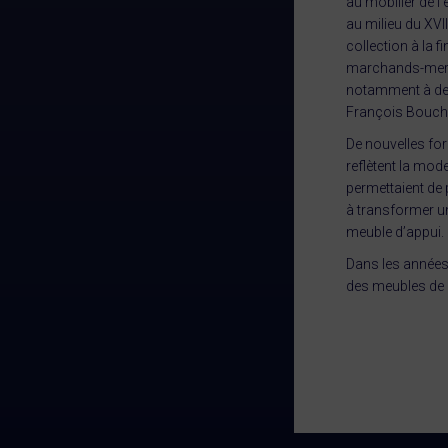
au mobilier de l’
au milieu du XV
collection à la 
marchands-merci
notamment à de
François Bouch
De nouvelles fo
reflètent la mod
permettaient de 
à transformer un
meuble d’appui.
Dans les années
des meubles de 