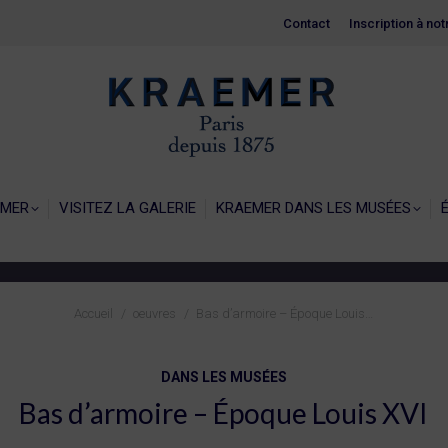
Contact
Contact
Inscription à no
Inscription à no
EIL
LA GALERIE KRAEMER
VISITEZ LA GALERIE
KRAEMER 
EMER
VISITEZ LA GALERIE
KRAEMER DANS LES MUSÉES
Vous êtes ici :
Accueil
oeuvres
Bas d’armoire – Époque Louis…
DANS LES MUSÉES
Bas d’armoire – Époque Louis XVI