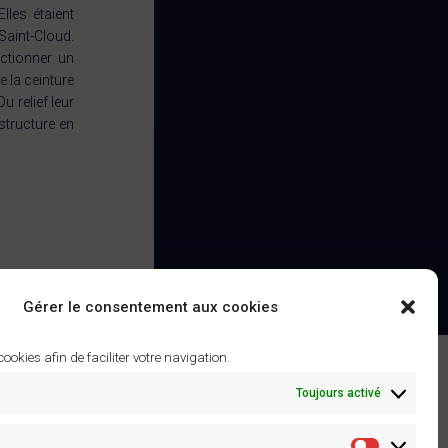
lles étaient
Saint-Cloud.
ctionner un
 la ceinture
 relief leur
structure en
Gérer le consentement aux cookies
 cookies afin de faciliter votre navigation.
Toujours activé
à ouvrage – XVIIIe siècle
rs 2025