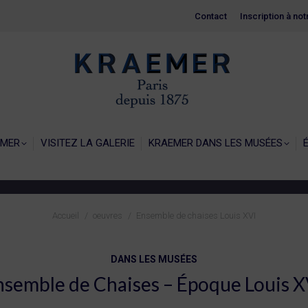
Contact
Contact
Inscription à no
Inscription à no
EIL
LA GALERIE KRAEMER
VISITEZ LA GALERIE
KRAEMER 
EMER
VISITEZ LA GALERIE
KRAEMER DANS LES MUSÉES
Vous êtes ici :
Accueil
oeuvres
Ensemble de chaises Louis XVI
DANS LES MUSÉES
nsemble de Chaises – Époque Louis X