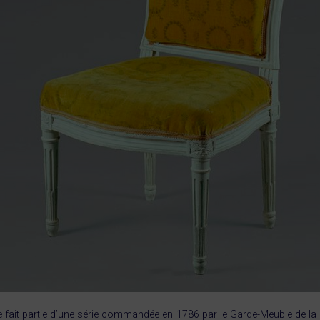
e fait partie d’une série commandée en 1786 par le Garde-Meuble de l