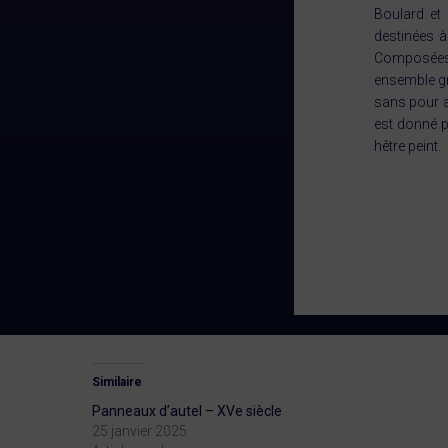
Boulard et 
destinées à
Composées 
ensemble gr
sans pour a
est donné p
hêtre peint.
Similaire
Panneaux d’autel – XVe siècle
25 janvier 2025