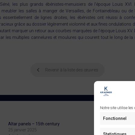
Séné, les plus grands ébénistes-menuisiers de l’époque Louis XVI. E
 meubler les salles à manger de Versailles, de Fontainebleau ou de 
essentiellement de lignes droites, les ébénistes ont réussi à confe
acieux grâce au dossier légèrement violonné et aux fines ondulations de
utant marquer un retour aux courbes marquées de l’époque Louis XV. Du
ar les multiples cannelures et moulures qui courent tout le long de la 
Revenir à la liste des œuvres
Notre site utilise les
Fonctionnel
Altar panels – 15th century
Table 
25 janvier 2025
21 ma
Statistiques