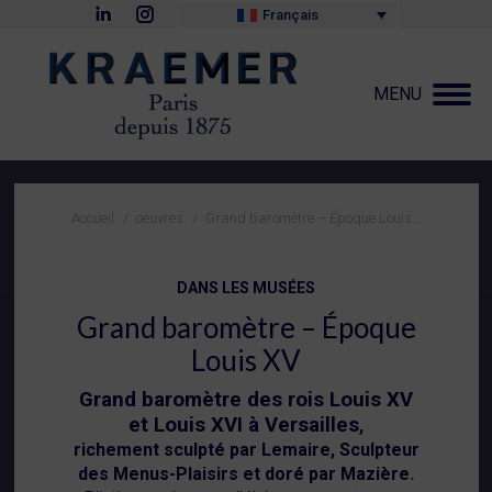
La
La
Français
page
page
LinkedIn
Instagram
s'ouvre
s'ouvre
dans
dans
MENU
une
une
nouvelle
nouvelle
fenêtre
fenêtre
Vous êtes ici :
Accueil
oeuvres
Grand baromètre – Époque Louis…
DANS LES MUSÉES
Grand baromètre – Époque
Louis XV
Grand baromètre des rois Louis XV
et Louis XVI à Versailles
,
richement sculpté par Lemaire, Sculpteur
des Menus-Plaisirs et doré par Mazière.