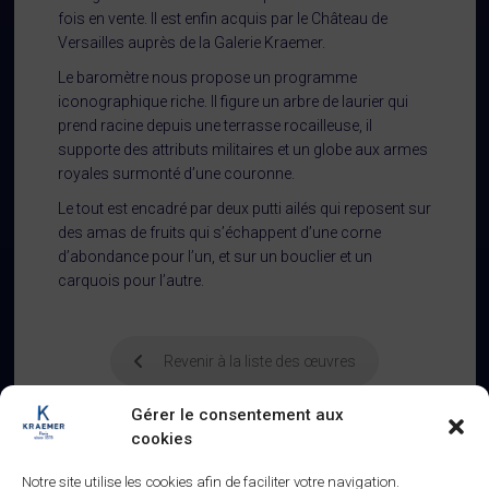
fois en vente. Il est enfin acquis par le Château de
Versailles auprès de la Galerie Kraemer.
Le baromètre nous propose un programme
iconographique riche. Il figure un arbre de laurier qui
prend racine depuis une terrasse rocailleuse, il
supporte des attributs militaires et un globe aux armes
royales surmonté d’une couronne.
Le tout est encadré par deux putti ailés qui reposent sur
des amas de fruits qui s’échappent d’une corne
d’abondance pour l’un, et sur un bouclier et un
carquois pour l’autre.
Revenir à la liste des œuvres
Gérer le consentement aux
cookies
Notre site utilise les cookies afin de faciliter votre navigation.