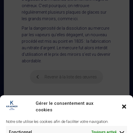
onéreux. C’est pourquoi, on retrouve
régulièrement plusieurs plaques de glaces sur
les grands miroirs, comme ici.
Par la dangerosité de la dissolution au mercure
par les vapeurs qu’elles dégagent, un nouveau
procédé est mis au point en 1835 : la fabrication
au nitrate d’argent. Le mercure fut alors interdit
d’utilisation et le prix des miroirs s’est vu devenir
abordable.
Revenir à la liste des œuvres
Gérer le consentement aux
cookies
Notre site utilise les cookies afin de faciliter votre navigation.
Similaire
Fonctionnel
Toujours activé