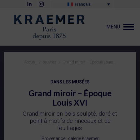
La
La
Français
page
page
LinkedIn
Instagram
s'ouvre
s'ouvre
dans
dans
MENU
une
une
nouvelle
nouvelle
fenêtre
fenêtre
Vous êtes ici :
Accueil
oeuvres
Grand miroir – Époque Louis…
DANS LES MUSÉES
Grand miroir – Époque
Louis XVI
Grand miroir en bois sculpté, doré et
peint à motifs de rinceaux et de
feuillages.
Provenance : galerie Kraemer