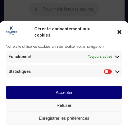
Revenir à la liste des œuvres
Gérer le consentement aux
cookies
Notre site utilise les cookies afin de faciliter votre navigation.
Similaire
Fonctionnel
Toujours activé
Panneaux d’autel – XVe siècle
Altar panels – 15th century
25 janvier 2025
25 janvier 2025
Statistiques
Article similaire
Article similaire
Statistiq
Table à ouvrage – XVIIIe siècle
21 mars 2025
Accepter
Article similaire
Refuser
© Galerie Kraemer Paris 2025
Enregistrer les préférences
CONTACT DE LA GALERIE KRAEMER
Linkedin
Instagram