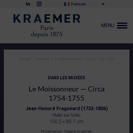
La
La
Français
page
page
LinkedIn
Instagram
s'ouvre
s'ouvre
dans
dans
MENU
une
une
nouvelle
nouvelle
fenêtre
fenêtre
Vous êtes ici :
Accueil
oeuvres
Le Moissonneur — Circa 1754-1755
DANS LES MUSÉES
Le Moissonneur — Circa
1754-1755
Jean-Honoré Fragonard (1732-1806)
Huile sur toile,
150.2 × 85.7 cm
Provenance : Galerie Kraemer