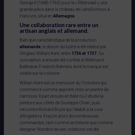
George II (1680-1760) pour le « Rittersaal », une
grande pièce dans le château de LeineSchloss à
Hanovre, situé en
Allemagne
.
Une collaboration rare entre un
artisan anglais et allemand.
Bien que caractéristique de la production
allemande
, le dessin du lustre a été réalisé par
l’Anglais William Kent, entre
1736 et 1737.
Sa
conception a ensuite été confiée à l’Allemand
Balthasar Friedrich Behrens dont la marque est
visible sur la colonne.
William Kent est un menuisier du Yorkshire qui
commence comme apprenti chez un peintre de
carrosse. Il part ensuite en Italie où il étudie la
peinture aux côtés de Giuseppe Chiari, puis
rencontre Richard Boyle qui l’établit à la cour
d’Angleterre. Il reçoit alors de nombreuses
commandes, tant comme architecte que comme
designer. Nombre de ses créations ont été