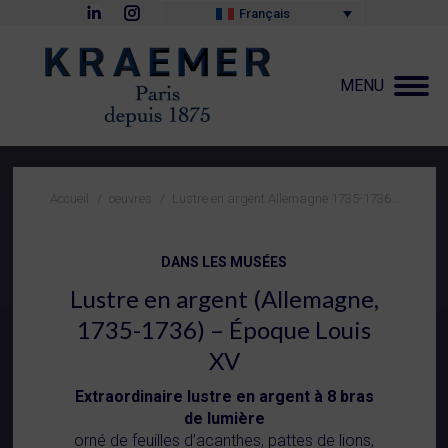
La
La
Français
page
page
LinkedIn
Instagram
s'ouvre
s'ouvre
dans
dans
MENU
une
une
nouvelle
nouvelle
fenêtre
fenêtre
Vous êtes ici :
Accueil
oeuvres
Lustre en argent Allemagne 1735-1736…
DANS LES MUSÉES
Lustre en argent (Allemagne,
1735-1736) – Époque Louis
XV
Extraordinaire lustre en argent à 8 bras
de lumière
orné de feuilles d’acanthes, pattes de lions,