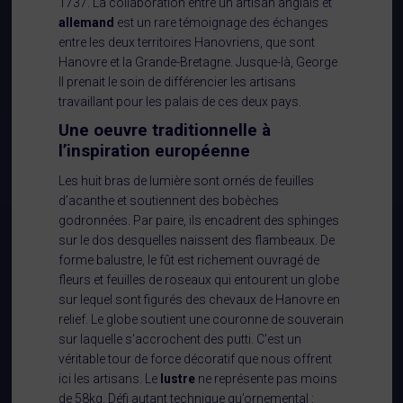
1737. La collaboration entre un artisan anglais et
allemand
est un rare témoignage des échanges
entre les deux territoires Hanovriens, que sont
Hanovre et la Grande-Bretagne. Jusque-là, George
II prenait le soin de différencier les artisans
travaillant pour les palais de ces deux pays.
Une oeuvre traditionnelle à
l’inspiration européenne
Les huit bras de lumière sont ornés de feuilles
d’acanthe et soutiennent des bobèches
godronnées. Par paire, ils encadrent des sphinges
sur le dos desquelles naissent des flambeaux. De
forme balustre, le fût est richement ouvragé de
fleurs et feuilles de roseaux qui entourent un globe
sur lequel sont figurés des chevaux de Hanovre en
relief. Le globe soutient une couronne de souverain
sur laquelle s’accrochent des putti. C’est un
véritable tour de force décoratif que nous offrent
ici les artisans. Le
lustre
ne représente pas moins
de 58kg. Défi autant technique qu’ornemental :