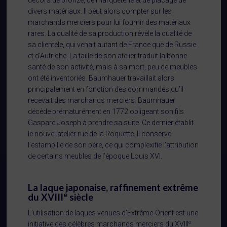
décors de bronze, de marqueterie et de placage de
divers matériaux. Il peut alors compter sur les
marchands merciers pour lui fournir des matériaux
rares. La qualité de sa production révèle la qualité de
sa clientèle, qui venait autant de France que de Russie
et d’Autriche. La taille de son atelier traduit la bonne
santé de son activité, mais à sa mort, peu de meubles
ont été inventoriés. Baumhauer travaillait alors
principalement en fonction des commandes qu’il
recevait des marchands merciers. Baumhauer
décède prématurément en 1772 obligeant son fils
Gaspard Joseph à prendre sa suite. Ce dernier établit
le nouvel atelier rue de la Roquette. Il conserve
l’estampille de son père, ce qui complexifie l’attribution
de certains meubles de l’époque Louis XVI.
La laque japonaise, raffinement extrême
e
du XVIII
siècle
L’utilisation de laques venues d’Extrême-Orient est une
e
initiative des célèbres marchands merciers du XVIII