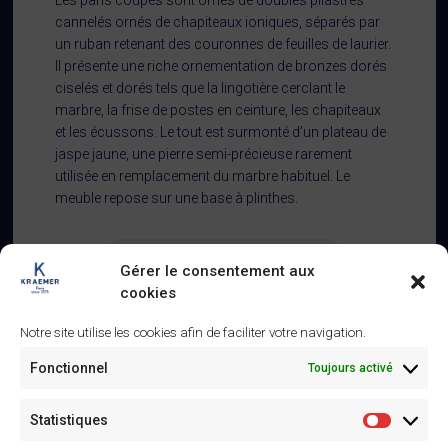
Les pans coupés sont ornés de doubles pilastres
cannelés ornés de chapiteaux ioniques, séparés par
un ruban retenant des couronnes de feuilles de laurier.
Il présente une riche ornementation de bronzes dorés
ciselés et dorés tels que la lingotière cerclant le
marbre, la frise de postes en ceinture, les chapiteaux
et les écussons. Le tout est surmonté d’un plateau de
jaspe jaune, une pierre semi-précieuse rarement
utilisée en remplacement du marbre habituel. Le
meuble repose sur une base à plinthes.
Revenir à la liste des œuvres
Gérer le consentement aux
cookies
Notre site utilise les cookies afin de faciliter votre navigation.
Fonctionnel
Toujours activé
Similaire
Statistiques
Statistiq
Panneaux d’autel – XVe siècle
Altar panels – 15th century