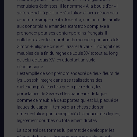
menuisiers ébénistes : il le nomme « A la boule d’or ». Il
se forge petit à petit une réputation et sera désormais
dénommé simplement « Joseph », son nom de famille
aux sonorités allemandes étant trop complexe à
prononcer pour ses contemporains français. Il
collabore avec les marchands merciers parisiens tels
Simon-Philippe Poirier et Lazare Duvaux. Il conçoit des
meubles de la fin du règne de Louis XV et tout au long
de celui de Louis XVI en adoptant un style
néoclassique.
Il estampille de son prénom encadré de deux fleurs de
lys. Joseph intègre dans ses réalisations des
matériaux précieux tels que la pierre dure, les
porcelaines de Sèvres et les panneaux de laque
comme ce meuble à deux portes qui est lui, plaqué de
laques du Japon. Il tempère la richesse de son
ornementation par la simplicité et la rigueur des lignes,
légèrement courbes ou totalement droites.
La sobriété des formes lui permet de développer les