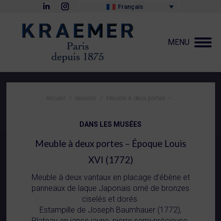
La
La
Français
page
page
LinkedIn
Instagram
s'ouvre
s'ouvre
dans
dans
MENU
une
une
nouvelle
nouvelle
fenêtre
fenêtre
Vous êtes ici :
Accueil
oeuvres
Meuble à deux portes –…
DANS LES MUSÉES
Meuble à deux portes – Époque Louis
XVI (1772)
Meuble à deux vantaux en placage d’ébène et
panneaux de laque Japonais orné de bronzes
ciselés et dorés.
Estampille de Joseph Baumhauer (1772),
Plateau en japse jaune, pierre semi-précieuse.