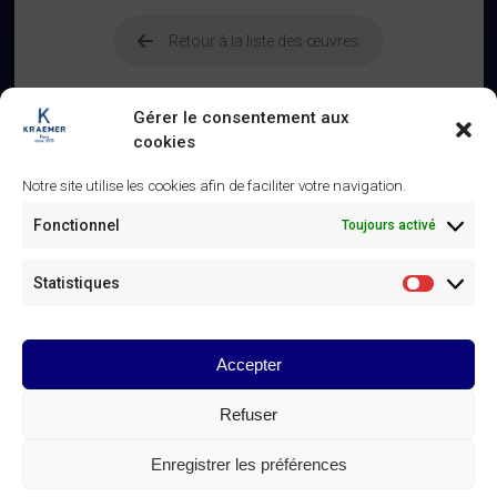
Retour à la liste des œuvres
Gérer le consentement aux
cookies
Notre site utilise les cookies afin de faciliter votre navigation.
Similaire
Fonctionnel
Toujours activé
Panneaux d’autel – XVe siècle
Altar panels – 15th century
25 janvier 2025
25 janvier 2025
Statistiques
Article similaire
Article similaire
Statistiq
Table à ouvrage – XVIIIe siècle
21 mars 2025
Accepter
Article similaire
Refuser
© Galerie Kraemer Paris 2025
Enregistrer les préférences
CONTACT DE LA GALERIE KRAEMER
Linkedin
Instagram