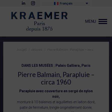
La
La
Français
page
page
LinkedIn
Instagram
s'ouvre
s'ouvre
dans
dans
MENU
une
une
nouvelle
nouvelle
fenêtre
fenêtre
Vous êtes ici :
Accueil
oeuvres
Pierre Balmain, Parapluie – vers…
DANS LES MUSÉES : Palais Galliera, Paris
Pierre Balmain, Parapluie –
circa 1960
Parapluie avec couverture en sergé de nylon
noir,
monture à 10 baleines et aiguillettes en laiton doré,
patte de fermeture, tringle originellement dorée,