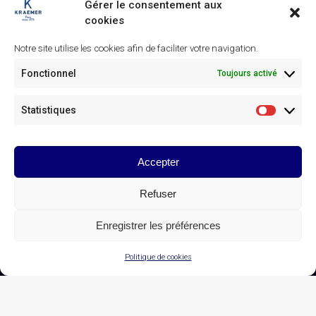
Gérer le consentement aux
cookies
Notre site utilise les cookies afin de faciliter votre navigation.
Fonctionnel
Toujours activé
Similaire
Statistiques
Statistiq
Altar panels – 15th century
Panneaux d’autel – XVe siècle
25 janvier 2025
25 janvier 2025
Article similaire
Article similaire
Accepter
Table à ouvrage – XVIIIe siècle
21 mars 2025
Refuser
Article similaire
Enregistrer les préférences
© Galerie Kraemer Paris 2025
Politique de cookies
CONTACT DE LA GALERIE KRAEMER
Linkedin
Instagram
page
page
opens
opens