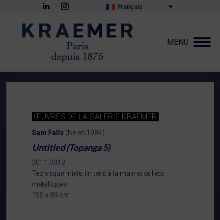
La
La
Français
page
page
LinkedIn
Instagram
s'ouvre
s'ouvre
dans
dans
MENU
une
une
nouvelle
nouvelle
fenêtre
fenêtre
ŒUVRES DE LA GALERIE KRAEMER
Sam Falls
(Né en 1984)
Untitled (Topanga 5)
2011-2012
Technique mixte, lin teint à la main et œillets
métalliques
155 x 89 cm.