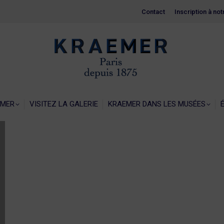
Contact
Contact
Inscription à no
Inscription à no
EIL
LA GALERIE KRAEMER
VISITEZ LA GALERIE
KRAEMER 
EMER
VISITEZ LA GALERIE
KRAEMER DANS LES MUSÉES