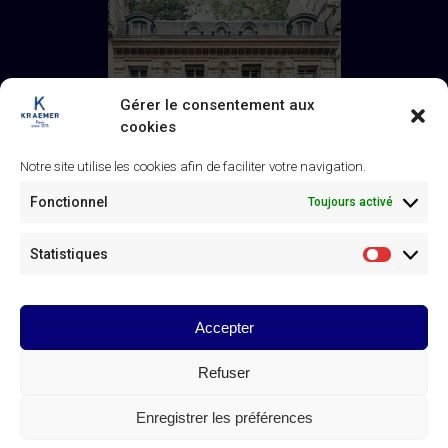
Gérer le consentement aux
cookies
Notre site utilise les cookies afin de faciliter votre navigation.
Fonctionnel
Toujours activé
Statistiques
Statistiq
Galerie Kraemer
43 rue de Monceau, 75008 Paris
+33 (0) 1 45 63 24 46
/
Accepter
contact@kraemer.fr
Refuser
© Galerie Kraemer Paris 2025
Enregistrer les préférences
CONTACT DE LA GALERIE KRAEMER
Linkedin
Instagram