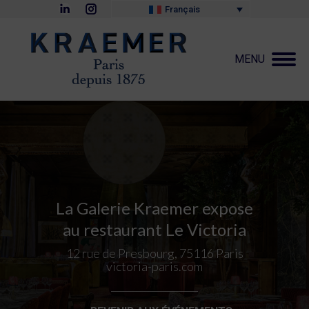
La
La
Français
page
page
LinkedIn
Instagram
s'ouvre
s'ouvre
dans
dans
MENU
une
une
nouvelle
nouvelle
fenêtre
fenêtre
La Galerie Kraemer expose
au restaurant Le Victoria
12 rue de Presbourg, 75116 Paris
victoria-paris.com
_____________________