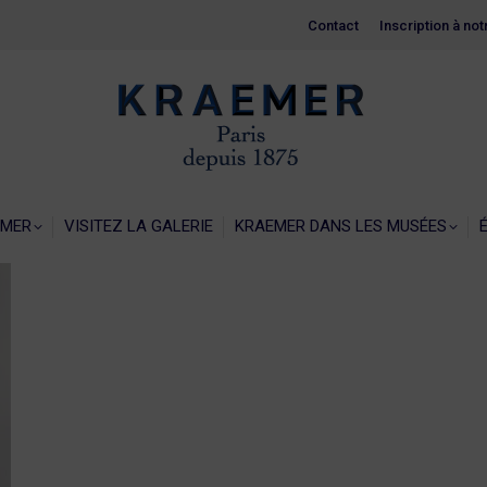
Contact
Contact
Inscription à no
Inscription à no
EIL
LA GALERIE KRAEMER
VISITEZ LA GALERIE
KRAEMER 
EMER
VISITEZ LA GALERIE
KRAEMER DANS LES MUSÉES