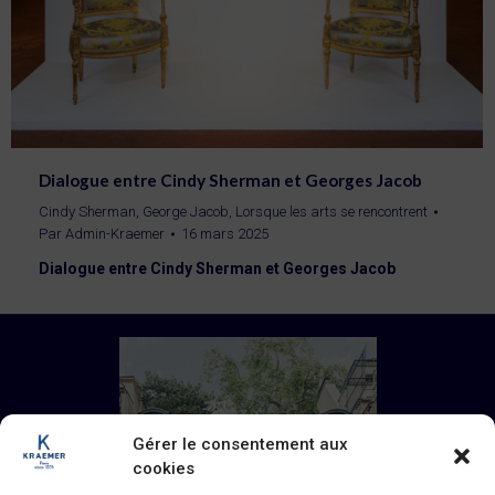
Dialogue entre Cindy Sherman et Georges Jacob
Cindy Sherman
,
George Jacob
,
Lorsque les arts se rencontrent
Par
Admin-Kraemer
16 mars 2025
Dialogue entre Cindy Sherman et Georges Jacob
Gérer le consentement aux
cookies