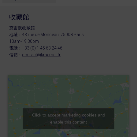
收藏館
克雷默收藏館
地址：43 rue de Monceau, 75008 Paris
10am-19:30pm
電話：+33 (0) 1 45 63 24 46
信箱：
contact@kraemer.fr
Click to accept marketing cookies and
enable this content