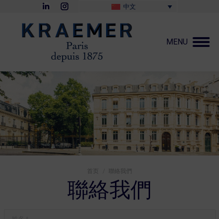
Linkedin
Instagram
中文
page
page
opens
opens
in
in
new
new
MENU
window
window
您在这里：
首页
聯絡我們
聯絡我們
姓名 *