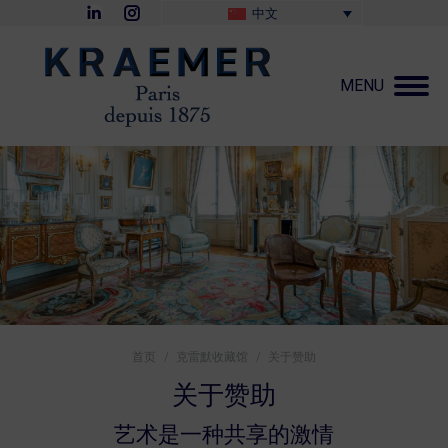
Linkedin
Instagram
中文
page
page
opens
opens
in
in
new
new
MENU
window
window
您在这里：
首页
克雷默收藏馆
关于赞助
关于赞助
艺术是一种共享的激情