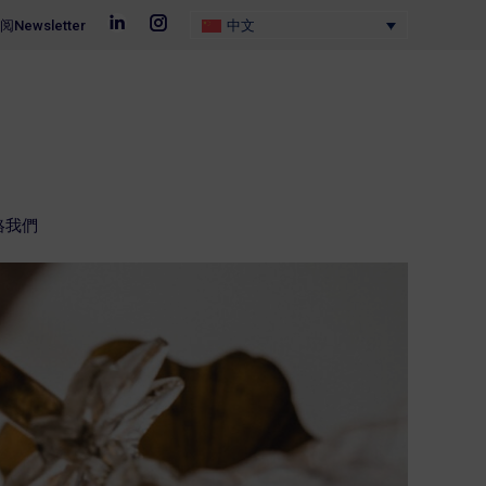
阅Newsletter
阅Newsletter
中文
中文
Linkedin
Linkedin
Instagram
Instagram
page
page
page
page
opens
opens
opens
opens
in
in
in
in
克雷默与博物馆
私人宅邸
K 新闻
聯絡我們
new
new
new
new
window
window
window
window
絡我們