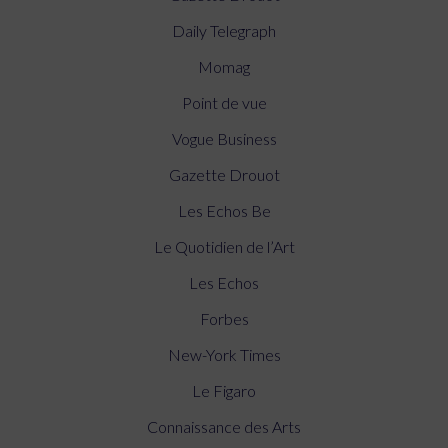
Daily Telegraph
Momag
Point de vue
Vogue Business
Gazette Drouot
Les Echos Be
Le Quotidien de l’Art
Les Echos
Forbes
New-York Times
Le Figaro
Connaissance des Arts