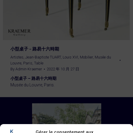
小型桌子 – 路易十六時期
Artistes
,
Jean-Baptiste TUART
,
Louis XVI
,
Mobilier
,
Musée du
Louvre, Paris
,
Table
By
Admin-Kraemer
2022 年 10 月 27 日
小型桌子 – 路易十六時期
Musée du Louvre, Paris.
Gérer le consentement aux