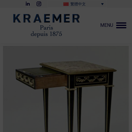
Linkedin
Instagram
繁體中文
page
page
opens
opens
in
in
new
new
MENU
window
window