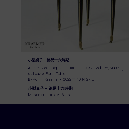
小型桌子 – 路易十六時期
Artistes
,
Jean-Baptiste TUART
,
Louis XVI
,
Mobilier
,
Musée
du Louvre, Paris
,
Table
By
Admin-Kraemer
2022 年 10 月 27 日
小型桌子 – 路易十六時期
Musée du Louvre, Paris.