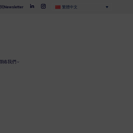
閱Newsletter
閱Newsletter
繁體中文
繁體中文
Linkedin
Linkedin
Instagram
Instagram
page
page
page
page
opens
opens
opens
opens
in
in
in
in
與博物館
私人宅邸
活動
K 新聞
聯絡我們
new
new
new
new
window
window
window
window
聯絡我們