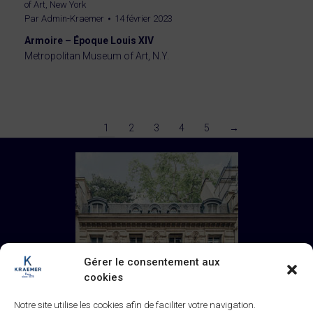
of Art, New York
Par
Admin-Kraemer
14 février 2023
Armoire – Époque Louis XIV
Metropolitan Museum of Art, N.Y.
1
2
3
4
5
→
Gérer le consentement aux
cookies
Notre site utilise les cookies afin de faciliter votre navigation.