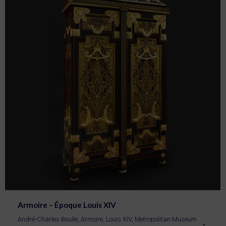
Armoire – Époque Louis XIV
André-Charles Boulle
,
Armoire
,
Louis XIV
,
Metropolitan Museum