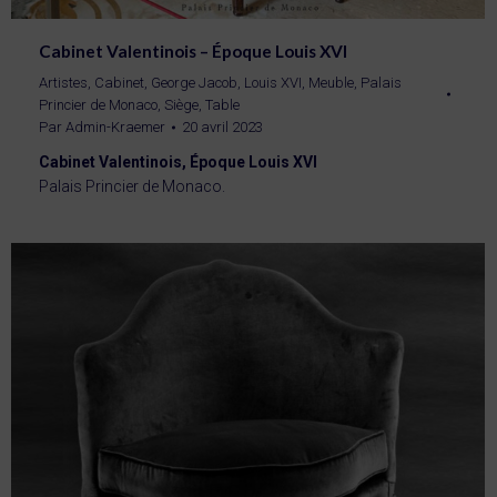
Cabinet Valentinois – Époque Louis XVI
Artistes
,
Cabinet
,
George Jacob
,
Louis XVI
,
Meuble
,
Palais
Princier de Monaco
,
Siège
,
Table
Par
Admin-Kraemer
20 avril 2023
Cabinet Valentinois, Époque Louis XVI
Palais Princier de Monaco.