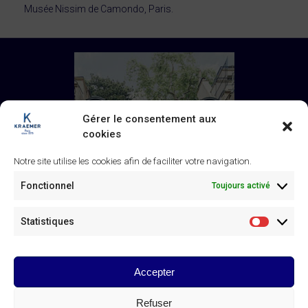
Musée Nissim de Camondo, Paris.
Gérer le consentement aux
cookies
Notre site utilise les cookies afin de faciliter votre navigation.
Fonctionnel
Toujours activé
Statistiques
Statistiq
Accepter
Galerie Kraemer
43 rue de Monceau, 75008 Paris
Refuser
+33 (0) 1 45 63 24 46
/