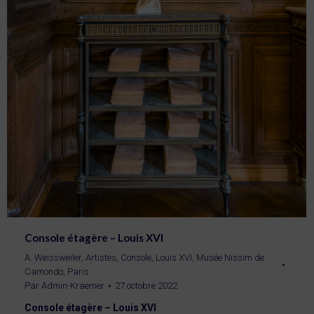
Console étagère – Louis XVI
A. Weissweiler
,
Artistes
,
Console
,
Louis XVI
,
Musée Nissim de
Camondo, Paris
Par
Admin-Kraemer
27 octobre 2022
Console étagère – Louis XVI