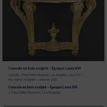
Console en bois sculpté – Époque Louis XVI
Console
,
J.Paul Getty Museum, Los Angeles
,
Louis XVI
Par
Admin-Kraemer
4 février 2023
Console en bois sculpté – Époque Louis XVI
J. Paul Getty Museum, Los Angeles.