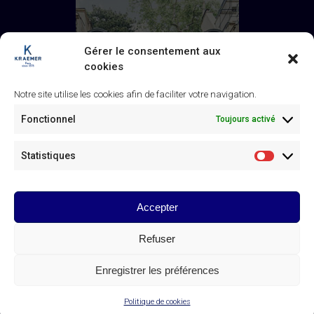
Gérer le consentement aux
cookies
Notre site utilise les cookies afin de faciliter votre navigation.
Fonctionnel
Toujours activé
Statistiques
Statistiq
Accepter
Galerie Kraemer
43 rue de Monceau, 75008 Paris
Refuser
+33 (0) 1 45 63 24 46
/
contact@kraemer.fr
Enregistrer les préférences
© Galerie Kraemer Paris 2025
Politique de cookies
CONTACT DE LA GALERIE KRAEMER