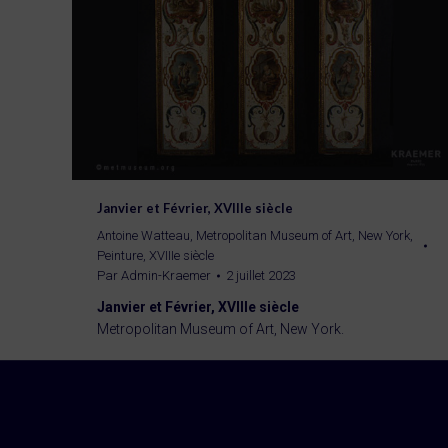
Janvier et Février, XVIIIe siècle
Antoine Watteau
,
Metropolitan Museum of Art, New York
,
Peinture
,
XVIIIe siècle
Par
Admin-Kraemer
2 juillet 2023
Janvier et Février, XVIIIe siècle
Metropolitan Museum of Art, New York.