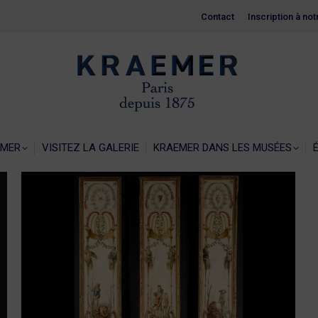
Contact
Contact
Inscription à no
Inscription à no
EIL
LA GALERIE KRAEMER
VISITEZ LA GALERIE
KRAEMER 
EMER
VISITEZ LA GALERIE
KRAEMER DANS LES MUSÉES