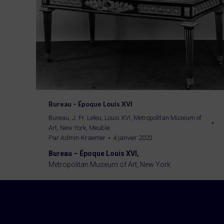
Bureau – Époque Louis XVI
Bureau
,
J. Fr. Leleu
,
Louis XVI
,
Metropolitan Museum of
Art, New York
,
Meuble
Par
Admin-Kraemer
4 janvier 2023
Bureau – Époque Louis XVI,
Metropolitan Museum of Art, New York.