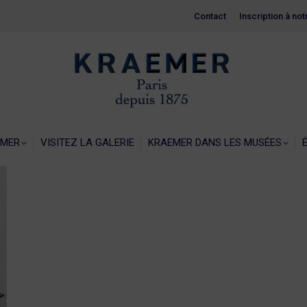
Contact
Contact
Inscription à no
Inscription à no
EIL
LA GALERIE KRAEMER
VISITEZ LA GALERIE
KRAEMER 
EMER
VISITEZ LA GALERIE
KRAEMER DANS LES MUSÉES