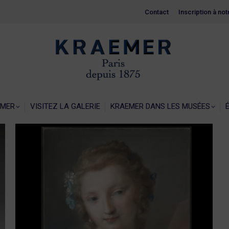
Contact
Contact
Inscription à no
Inscription à no
EIL
LA GALERIE KRAEMER
VISITEZ LA GALERIE
KRAEMER 
EMER
VISITEZ LA GALERIE
KRAEMER DANS LES MUSÉES