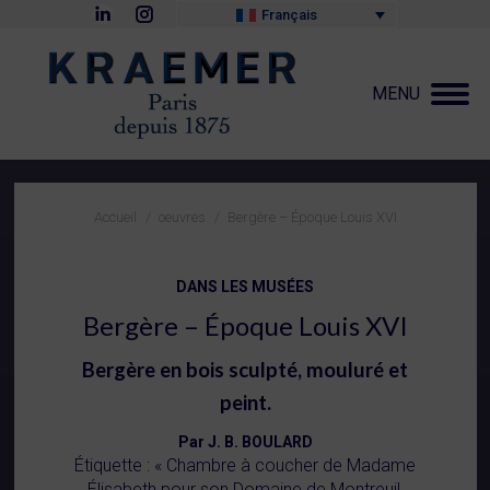
La
La
Français
page
page
LinkedIn
Instagram
s'ouvre
s'ouvre
dans
dans
MENU
une
une
nouvelle
nouvelle
fenêtre
fenêtre
Vous êtes ici :
Accueil
oeuvres
Bergère – Époque Louis XVI
DANS LES MUSÉES
Bergère – Époque Louis XVI
Bergère en bois sculpté, mouluré et
peint.
Par J. B. BOULARD
Étiquette : « Chambre à coucher de Madame
Élisabeth pour son Domaine de Montreuil,