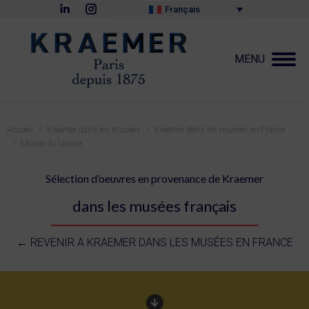
La
La
Français
page
page
LinkedIn
Instagram
s'ouvre
s'ouvre
dans
dans
MENU
une
une
nouvelle
nouvelle
fenêtre
fenêtre
Vous êtes ici :
Accueil
Kraemer dans les musées
Kraemer dans les musées en France
Musée du Louvre
Sélection d’oeuvres en provenance de Kraemer
dans les musées français
←
REVENIR A KRAEMER DANS LES MUSÉES EN FRANCE