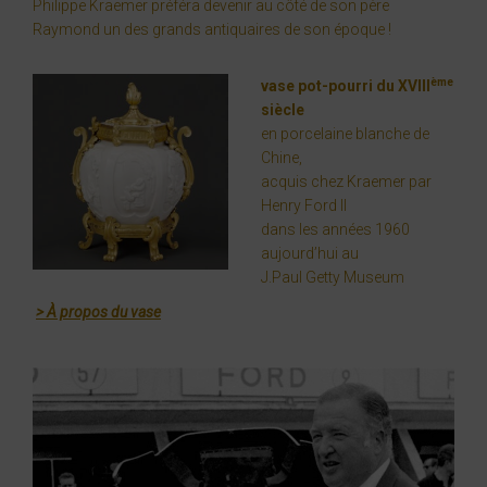
Philippe Kraemer préféra devenir au côté de son père
Raymond un des grands antiquaires de son époque !
ème
vase pot-pourri du XVIII
siècle
en porcelaine blanche de
Chine,
acquis chez Kraemer par
Henry Ford II
dans les années 1960
aujourd’hui au
J.Paul Getty Museum
> À propos du vase