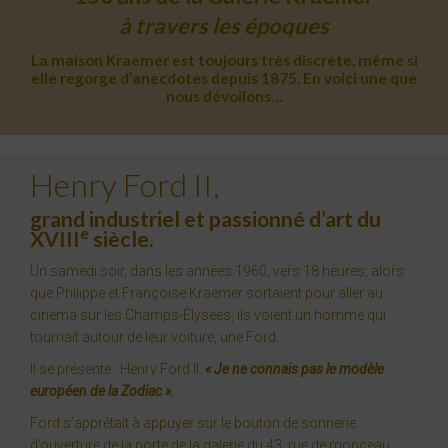
à travers les époques
La maison Kraemer est toujours très discrète, même si
elle regorge d’anecdotes depuis 1875. En voici une que
nous dévoilons…
Henry Ford II,
grand industriel et passionné d’art du
e
XVIII
siècle.
Un samedi soir, dans les années 1960, vers 18 heures, alors
que Philippe et Françoise Kraemer sortaient pour aller au
cinéma sur les Champs-Élysées, ils voient un homme qui
tournait autour de leur voiture, une Ford.
Il se présente : Henry Ford II.
« Je ne connais pas le modèle
européen de la Zodiac ».
Ford s’apprêtait à appuyer sur le bouton de sonnerie
d’ouverture de la porte de la galerie du 43, rue de monceau.