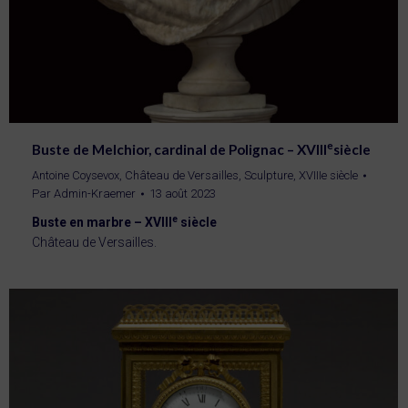
e
Buste de Melchior, cardinal de Polignac – XVIII
siècle
Antoine Coysevox
,
Château de Versailles
,
Sculpture
,
XVIIIe siècle
Par
Admin-Kraemer
13 août 2023
e
Buste en marbre – XVIII
siècle
Château de Versailles.