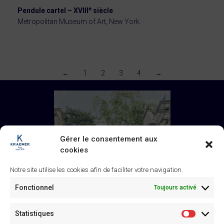
e
Pendule cartel – XVIII
siècle
Metropolitan Museum of Art, New York.
←
1
2
3
4
→
Gérer le consentement aux
cookies
Notre site utilise les cookies afin de faciliter votre navigation.
Fonctionnel
Toujours activé
Statistiques
Statistiq