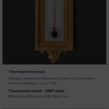
Thermomètre mural
Horlogerie
,
Metropolitan Museum of Art, New York
,
XVIIIe siècle
Par
Admin-Kraemer
14 juin 2023
e
Thermomètre mural – XVIII
siècle
Metropolitan Museum of Art, New York.