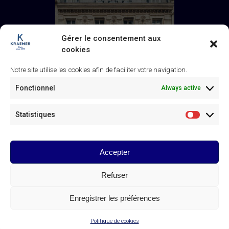
Gérer le consentement aux
cookies
Notre site utilise les cookies afin de faciliter votre navigation.
Fonctionnel
Always active
Statistiques
Statistiq
Galerie Kraemer
43 rue de Monceau, 75008 Paris
+33 (0) 1 45 63 24 46
/
Accepter
contact@kraemer.fr
Refuser
© Galerie Kraemer Paris 2025
Enregistrer les préférences
GALERIE KRAEMER CONTACTS
Linkedin
Instagram
page
page
Politique de cookies
opens
opens