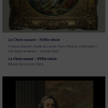
Le Chien savant – XVIIIe siècle
François Boucher
,
Musée du Louvre, Paris
,
Peinture
,
XVIIIe siècle
Par
Admin-Kraemer
2 janvier 2025
Le Chien savant – XVIIIe siècle
Musée du Louvre, Paris.