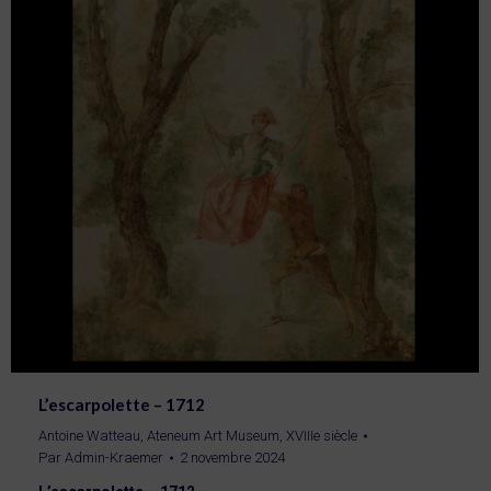
L’escarpolette – 1712
Antoine Watteau
,
Ateneum Art Museum
,
XVIIIe siècle
Par
Admin-Kraemer
2 novembre 2024