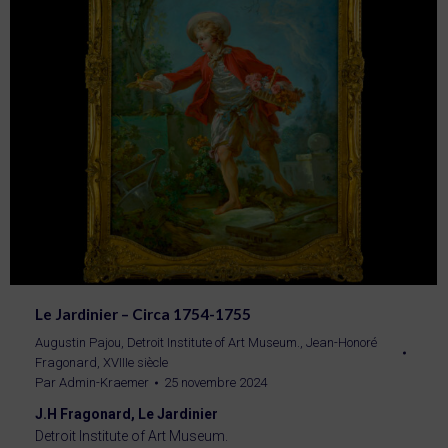
Le Jardinier – Circa 1754-1755
Augustin Pajou
,
Detroit Institute of Art Museum.
,
Jean-Honoré
Fragonard
,
XVIIIe siècle
Par
Admin-Kraemer
25 novembre 2024
J.H Fragonard, Le Jardinier
Detroit Institute of Art Museum.