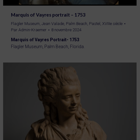
Marquis of Vayres portrait – 1753
Flagler Museum
,
Jean Valade
,
Palm Beach
,
Pastel
,
XVIIIe siècle
Par
Admin-Kraemer
8 novembre 2024
Marquis of Vayres Portrait- 1753
Flagler Museum, Palm Beach, Florida.