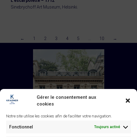
L’escarpolette – 1712
Sinebrychoff Art Museum, Helsinki.
←
1
2
3
4
5
…
10
→
Gérer le consentement aux
cookies
Notre site utilise les cookies afin de faciliter votre navigation.
Fonctionnel
Toujours activé