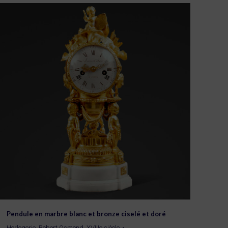
Pendule en marbre blanc et bronze ciselé et doré
Horlogerie
,
Robert Osmond
,
XVIIIe siècle