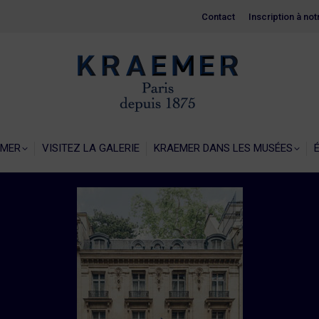
Contact
Contact
Inscription à no
Inscription à no
EIL
LA GALERIE KRAEMER
VISITEZ LA GALERIE
KRAEMER 
EMER
VISITEZ LA GALERIE
KRAEMER DANS LES MUSÉES