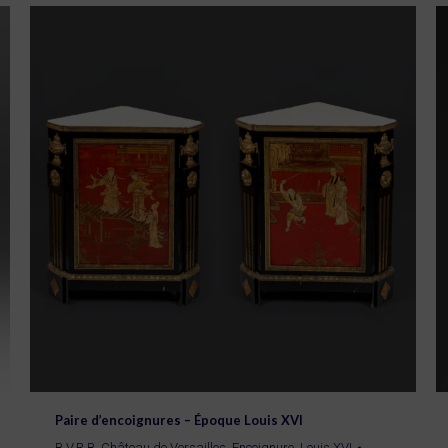
Paire d’encoignures – Époque Louis XVI
B.V.R.B
,
Château de Versailles
,
Encoignure
,
Louis XVI