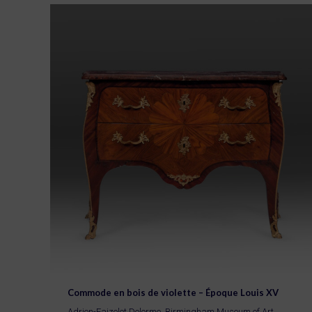
Commode en bois de violette – Époque Louis XV
Adrien-Faizelot Delorme
,
Birmingham Museum of Art
,