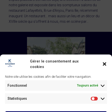
notre galerie est exposée dans les somptueux salons du
restaurant Lafayette’s, 8 rue d’Anjou, Paris 8e, récemment
inauguré. Un restaurant… mais aussi un lieu et un décor du
XVIIIe siècle qui s’offrent à nous, mis en scène par…
Gérer le consentement aux
cookies
Notre site utilise les cookies afin de faciliter votre navigation.
Fonctionnel
Toujours activé
Statistiques
Statistiq