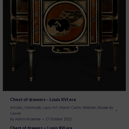
Chest of drawers – Louis XVI era
Artistes
,
Commode
,
Louis XVI
,
Martin Carlin
,
Mobilier
,
Musée du
Louvre
By
Admin-Kraemer
27 October 2022
Chest of drawers – Louis XVI era,