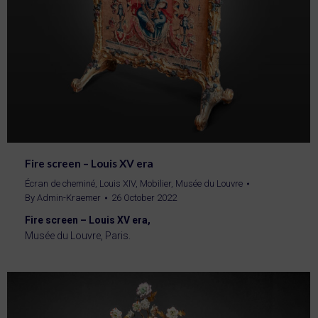
Fire screen – Louis XV era
Écran de cheminé
,
Louis XIV
,
Mobilier
,
Musée du Louvre
By
Admin-Kraemer
26 October 2022
Fire screen – Louis XV era,
Musée du Louvre, Paris.