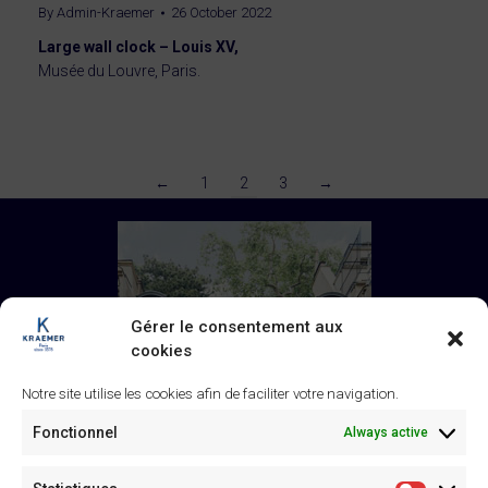
By
Admin-Kraemer
26 October 2022
Large wall clock – Louis XV,
Musée du Louvre, Paris.
←
1
2
3
→
Gérer le consentement aux
cookies
Notre site utilise les cookies afin de faciliter votre navigation.
Fonctionnel
Always active