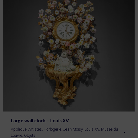
Large wall clock – Louis XV
Applique
,
Artistes
,
Horlogerie
,
Jean Moisy
,
Louis XV
,
Musée du
Louvre
,
Objets